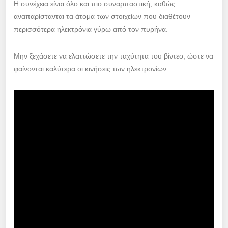
Η συνέχεια είναι όλο και πιο συναρπαστική, καθώς
αναπαρίστανται τα άτομα των στοιχείων που διαθέτουν
περισσότερα ηλεκτρόνια γύρω από τον πυρήνα.
Μην ξεχάσετε να ελαττώσετε την ταχύτητα του βίντεο, ώστε να
φαίνονται καλύτερα οι κινήσεις των ηλεκτρονίων.