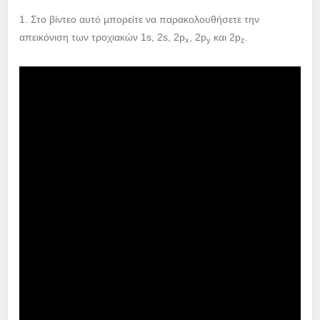
1. Στο βίντεο αυτό μπορείτε να παρακολουθήσετε την
απεικόνιση των τροχιακών 1s, 2s, 2p
, 2p
και 2p
.
x
y
z