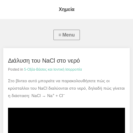
Χημεία
Διάλυση του NaCl στο νερό
Posted in
5-Οξέα-Βάσεις και Ιοντική Ισορροπία
Στο βίντεο αυτό μπορείτε να παρακολουθήσετε πώς οι
κρύσταλλοι του NaCl διαλύονται στο νερό, δηλαδή πώς γίνεται
+
–
η διάσταση: NaCl → Na
+ Cl