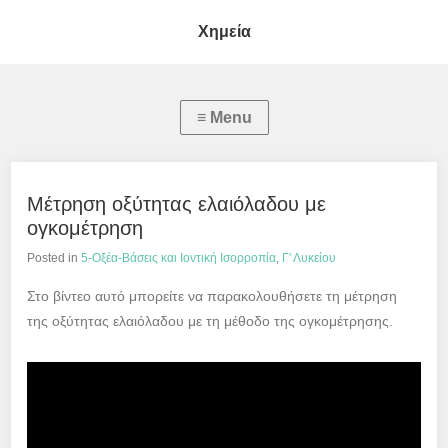
Χημεία
Μέτρηση οξύτητας ελαιόλαδου με
ογκομέτρηση
Posted in
5-Οξέα-Βάσεις και Ιοντική Ισορροπία
,
Γ' Λυκείου
Στο βίντεο αυτό μπορείτε να παρακολουθήσετε τη μέτρηση
της οξύτητας ελαιόλαδου με τη μέθοδο της ογκομέτρησης.