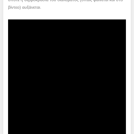
βίντεο) αυξάνεται.