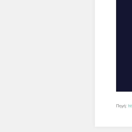
Πηγή:
h