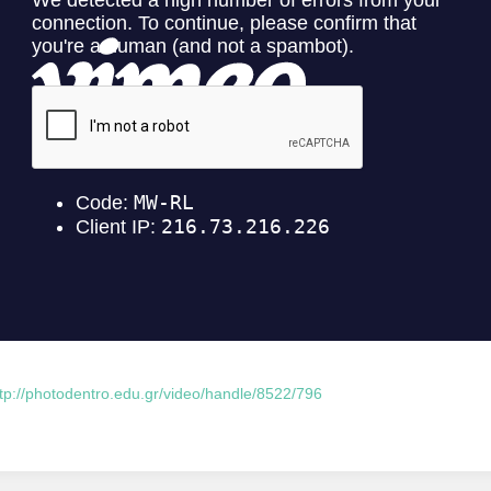
ttp://photodentro.edu.gr/video/handle/8522/796